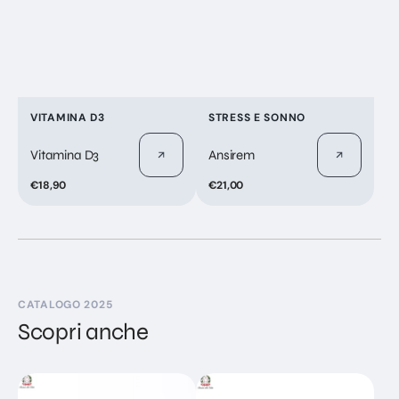
Fornitore:
Fornitore:
VITAMINA D3
STRESS E SONNO
Vitamina D3
Ansirem
Prezzo
€18,90
Prezzo
€21,00
di
di
listino
listino
CATALOGO 2025
Scopri anche
Rodiola
B6-