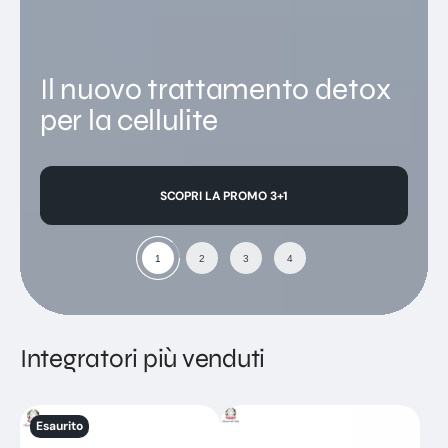
Il nuovo trattamento detox
per la cellulite
SCOPRI LA PROMO 3+1
Integratori più venduti
Levacel
Venestasi
Esaurito
Plus