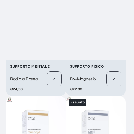
Fornitore:
Fornitore:
SUPPORTO MENTALE
SUPPORTO FISICO
Rodiola Rosea
B6-Magnesio
Prezzo
€24,90
Prezzo
€22,90
di
di
Tricopyl
Snell
listino
listino
Esaurito
Fame