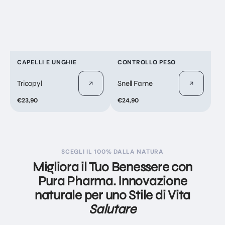
Fornitore:
Fornitore:
CAPELLI E UNGHIE
CONTROLLO PESO
Tricopyl
Snell Fame
Prezzo
€23,90
Prezzo
€24,90
di
di
listino
listino
SCEGLI IL 100% DALLA NATURA
Migliora il Tuo Benessere con
Pura Pharma. Innovazione
naturale per uno Stile di Vita
Salutare